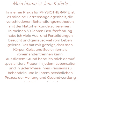
Mein Name ist Jana Käferle...
In meiner Praxis für PHYSIOTHERAPIE ist
es mir eine Herzensangelegenheit, die
verschiedenen Behandlungsmethoden
mit der Naturheilkunde zu vereinen.
In meinen 30 Jahren Berufserfahrung
habe ich viele Aus- und Fortbildungen
besucht und genauso viel vom Leben
gelernt. Das hat mir gezeigt, dass man
Körper, Geist und Seele niemals
voneinander trennen kann.
Aus diesem Grund habe ich mich darauf
spezialisiert, Frauen in jedem Lebensalter
und in jeder Phase ihres Frauseins zu
behandeln und in ihrem persönlichen
Prozess der Heilung und Gesundwerdung
ganzheitlich zu unterstützen.
„Frauen brauchen Zeit für sich selbst, um
ganz bei sich selbst anzukommen. In ihrer
Mitte und in ihrer Kraft. Um ganz da zu
sein, für das Leben und die Menschen, die
sie liebt.“