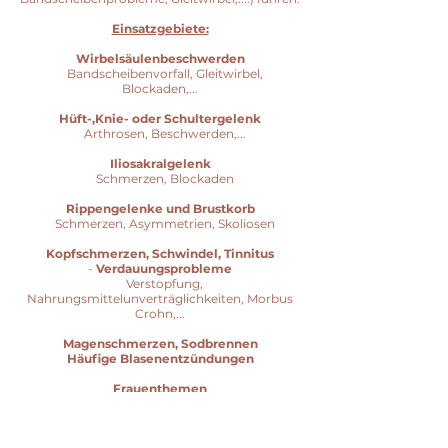
Einsatzgebiete:
Wirbelsäulenbeschwerden
Bandscheibenvorfall, Gleitwirbel,
Blockaden,...
Hüft-,Knie- oder Schultergelenk
Arthrosen, Beschwerden,...
Iliosakralgelenk
Schmerzen, Blockaden
Rippengelenke und Brustkorb
Schmerzen, Asymmetrien, Skoliosen
Kopfschmerzen, Schwindel, Tinnitus
-
Verdauungsprobleme
Verstopfung,
Nahrungsmittelunverträglichkeiten, Morbus
Crohn,...
Magenschmerzen, Sodbrennen
Häufige Blasenentzündungen
Frauenthemen
Menstruationsschmerzen, Endometriose,
Wechselbeschwerden,
hormonelles Ungleichgewicht